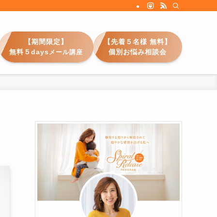
【期間限定】
【先着５名様 無料】
無料５days
個別お悩み相談会
メール講座