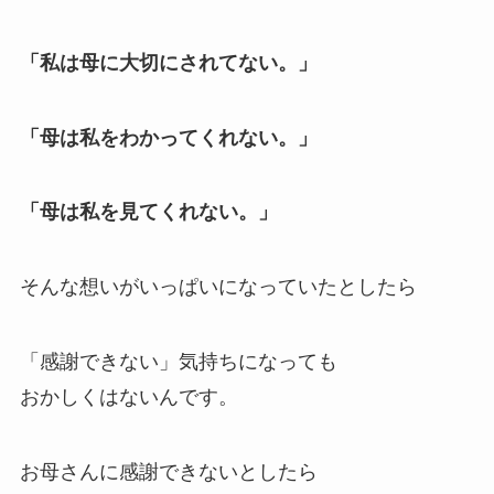
「私は母に大切にされてない。」
「母は私をわかってくれない。」
「母は私を見てくれない。」
そんな想いがいっぱいになっていたとしたら
「感謝できない」気持ちになっても
おかしくはないんです。
お母さんに感謝できないとしたら