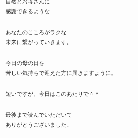
自然とお母さんに
感謝できるような
あなたのこころがラクな
未来に繋がっていきます。
今日の母の日を
苦しい気持ちで迎えた方に届きますように。
短いですが、今日はこのあたりで＾＾
最後まで読んでいただいて
ありがとうございました。