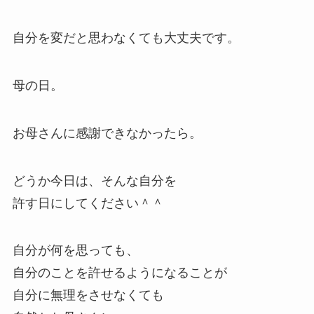
自分を変だと思わなくても大丈夫です。
母の日。
お母さんに感謝できなかったら。
どうか今日は、そんな自分を
許す日にしてください＾＾
自分が何を思っても、
自分のことを許せるようになることが
自分に無理をさせなくても