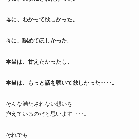
母に、わかって欲しかった。
母に、認めてほしかった。
本当は、甘えたかったし、
本当は、もっと話を聴いて欲しかった‥‥。
そんな満たされない想いを
抱えているのだと思います‥‥。
それでも