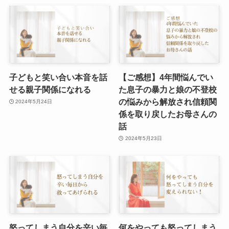
子どもと笑い合い本音を話
【ご感想】4年間悩んでい
せる親子関係になれる
た息子の暴力と娘の不登校
の悩みから解放され信頼関
2024年5月24日
係を取り戻したお母さんの
話
2024年5月23日
怒ってしまう自分を辛い毎
何をやっても怒ってしまう