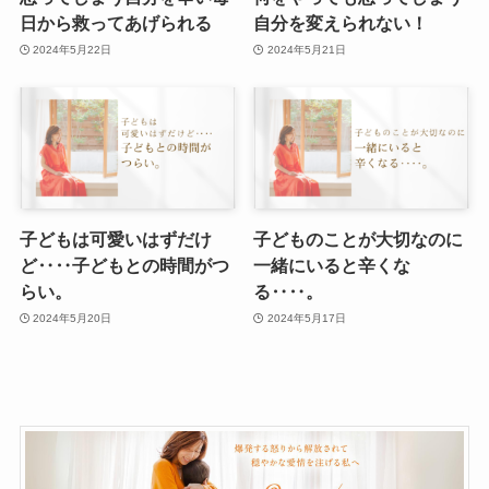
日から救ってあげられる
自分を変えられない！
2024年5月22日
2024年5月21日
子どもは可愛いはずだけ
子どものことが大切なのに
ど‥‥子どもとの時間がつ
一緒にいると辛くな
らい。
る‥‥。
2024年5月20日
2024年5月17日